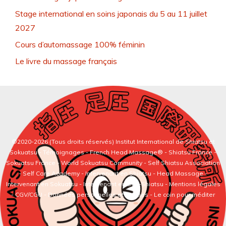
Stage international en soins japonais du 5 au 11 juillet
2027
Cours d’automassage 100% féminin
Le livre du massage français
©2020-2026 (Tous droits réservés)
Institut International de Shiatsu et
Sokuatsu
-
Témoignages
-
French Head Massage®
-
Shiatsu France
-
Sokuatsu France
-
World Sokuatsu Community
- Self Shiatsu Association
- Self Care Academy -
Intervenant en Shiatsu
-
Head Massage
-
Intervenant en Sokuatsu
-
Intervenant en Self-Shiatsu
- Mentions légales
- CGV/CGU - Données personnelles et cookies -
Le coin pour méditer