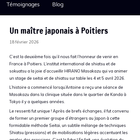
Témoignages
Blog
Un maître japonais à Poitiers
18 février 2026
C’est la deuxième fois qu’il nous fait l’honneur de venir en
France à Poitiers. L’institut international de shiatsu et de
sokuatsu a la joie d’accueillir HIRANO Masakazu qui va animer
un stage de seitai et de shiatsu sur table les 4 et 5 avril 2026.
L’histoire a commencé lorsqu’Antoine a reçu une séance de
Masakazu dans la clinique située dans le quartier de Kanda à
Tokyo il y a quelques années.
Le ressenti fut unique ! Après de brefs échanges, il fut convenu
de former un premier groupe d’étrangers au Japon à cette
formidable méthode Seitai, un subtile mélange de techniques
Shiatsu (pressions) et de mobilisations légères accentuant les
angles des pressions. C’est le futur ! En fait, une évolution du