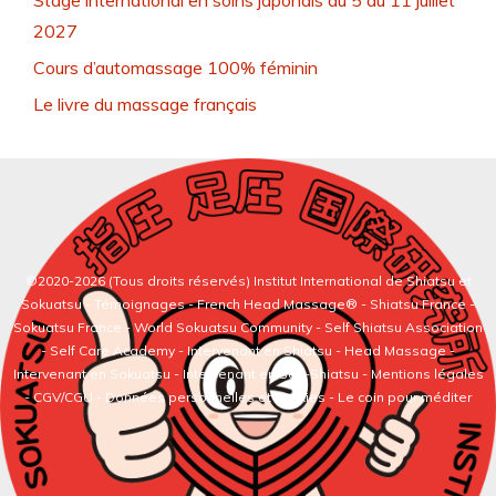
Stage international en soins japonais du 5 au 11 juillet
2027
Cours d’automassage 100% féminin
Le livre du massage français
©2020-2026 (Tous droits réservés)
Institut International de Shiatsu et
Sokuatsu
-
Témoignages
-
French Head Massage®
-
Shiatsu France
-
Sokuatsu France
-
World Sokuatsu Community
- Self Shiatsu Association
- Self Care Academy -
Intervenant en Shiatsu
-
Head Massage
-
Intervenant en Sokuatsu
-
Intervenant en Self-Shiatsu
- Mentions légales
- CGV/CGU - Données personnelles et cookies -
Le coin pour méditer