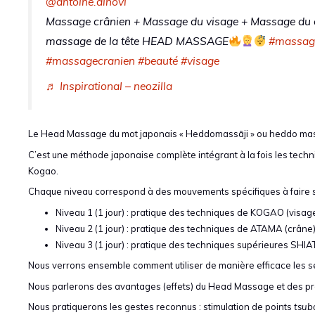
@antoine.dinovi
Massage crânien + Massage du visage + Massage du c
massage de la tête HEAD MASSAGE
#massag
#massagecranien
#beauté
#visage
♬ Inspirational – neozilla
Le Head Massage du mot japonais « Heddomassāji » ou heddo massaj
C’est une méthode japonaise complète intégrant à la fois les tech
Kogao.
Chaque niveau correspond à des mouvements spécifiques à faire 
Niveau 1 (1 jour) : pratique des techniques de KOGAO (visag
Niveau 2 (1 jour) : pratique des techniques de ATAMA (crâne)
Niveau 3 (1 jour) : pratique des techniques supérieures SHIAT
Nous verrons ensemble comment utiliser de manière efficace les 
Nous parlerons des avantages (effets) du Head Massage et des pr
Nous pratiquerons les gestes reconnus : stimulation de points
tsub