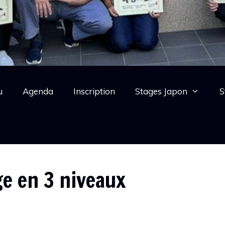
u
Agenda
Inscription
Stages Japon
S
e en 3 niveaux