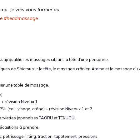
ou. Je vais vous former au
e
#headmassage
i qualifie les massages ciblant la tête d’une personne.
niques de Shiatsu sur la tête, le massage crânien Atama et le massage du 
sur une table de massage.
e)
 + révision Niveau 1
SU (cou, visage, crâne) + révision Niveaux 1 et 2.
serviettes japonaises TAORU et TENUGUI.
écautions à prendre.
o
, pétrissage, lifting, traction, tapotement, pressions.