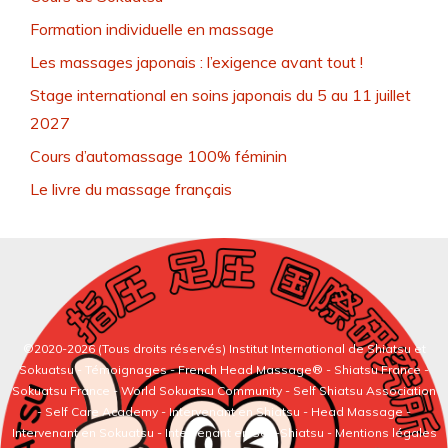
Formation individuelle en massage
Les massages japonais : l’exigence avant tout !
Stage international en soins japonais du 5 au 11 juillet
2027
Cours d’automassage 100% féminin
Le livre du massage français
©2020-2026 (Tous droits réservés)
Institut International de Shiatsu et
Sokuatsu
-
Témoignages
-
French Head Massage®
-
Shiatsu France
-
Sokuatsu France
-
World Sokuatsu Community
- Self Shiatsu Association
- Self Care Academy -
Intervenant en Shiatsu
-
Head Massage
-
Intervenant en Sokuatsu
-
Intervenant en Self-Shiatsu
- Mentions légales