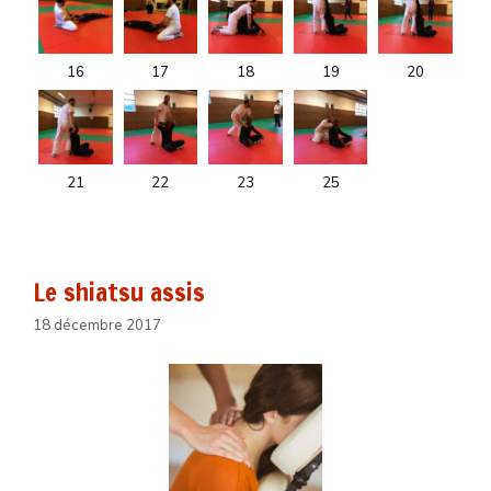
16
17
18
19
20
21
22
23
25
Le shiatsu assis
18 décembre 2017