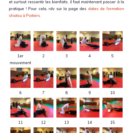
et surtout ressentir les bienfaits, il faut maintenant passer à la
pratique ! Pour cela, rdv sur la page des
dates de formation
shiatsu à Poitiers.
1er
2
3
4
5
mouvement
6
7
8
9
10
11
12
13
14
15