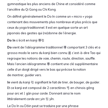
gymnastique les plus anciens de Chine et considéré comme
l’ancêtre du Qi Gong ou Chi Kong.
On définit généralement le Do In comme un « micro » yoga
contenant des mouvements plus nombreux et plus précis que
ceux du yoga traditionnel. Il est en quelque sorte un art
japonais des gestes qui (re)donne de l’énergie.
Do In
s’écrit en kanji 導引
Do
vient de l’idéogramme traditionnel 導 comportant 3 clés et a
grosso modo le sens du kanji bien connu 道 c’est-à-dire Tao qui
regroupe les notions de
voie, chemin, route, direction, souffle
.
Mais l’ancien idéogramme 導 contient une clé supplémentaire
celle d’un doigt dirigé vers le bas qui précise la notion
de
montrer,
guider vers
.
In
vient du kanji 引 signifiant le fait
de tirer, de bouger, de guider
.
Et ce kanji est composé de 2 caractères 弓 en chinois gōng
pour
arc
et丨gǔn pour
corde
. Donnant ainsi le nom
littéralement
corde arc yin
引 yǐn.
Le Do In ou Dōin peut se traduire par une phrase