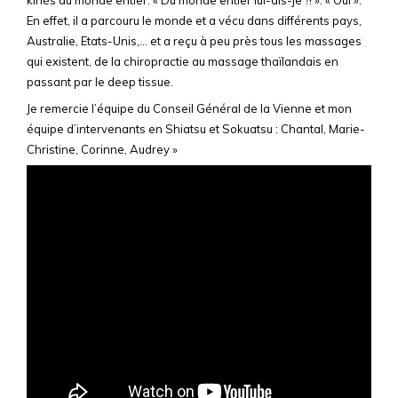
kinés du monde entier. « Du monde entier lui-dis-je ?! ». « Oui ».
En effet, il a parcouru le monde et a vécu dans différents pays,
Australie, Etats-Unis,… et a reçu à peu près tous les massages
qui existent, de la chiropractie au massage thaïlandais en
passant par le deep tissue.
Je remercie l’équipe du Conseil Général de la Vienne et mon
équipe d’intervenants en Shiatsu et Sokuatsu : Chantal, Marie-
Christine, Corinne, Audrey »