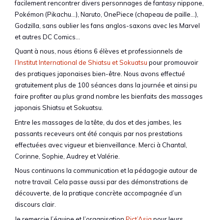
facilement rencontrer divers personnages de fantasy nippone,
Pokémon (Pikachu…), Naruto, OnePiece (chapeau de paille…),
Godzilla, sans oublier les fans anglos-saxons avec les Marvel
et autres DC Comics…
Quant à nous, nous étions 6 élèves et professionnels de
l’Institut International de Shiatsu et Sokuatsu
pour promouvoir
des pratiques japonaises bien-être. Nous avons effectué
gratuitement plus de 100 séances dans la journée et ainsi pu
faire profiter au plus grand nombre les bienfaits des massages
japonais Shiatsu et Sokuatsu.
Entre les massages de la tête, du dos et des jambes, les
passants receveurs ont été conquis par nos prestations
effectuées avec vigueur et bienveillance. Merci à Chantal,
Corinne, Sophie, Audrey et Valérie.
Nous continuons la communication et la pédagogie autour de
notre travail. Cela passe aussi par des démonstrations de
découverte, de la pratique concrète accompagnée d’un
discours clair.
Je remercie l’équipe et l’organisation
Pict’Asia
pour leurs