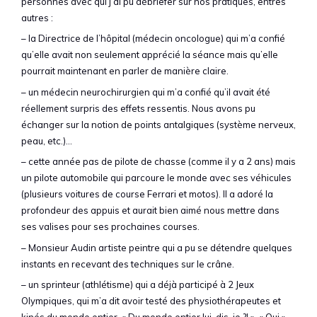
personnes avec qui j’ai pu débriefer sur nos pratiques, entres
autres :
– la Directrice de l’hôpital (médecin oncologue) qui m’a confié
qu’elle avait non seulement apprécié la séance mais qu’elle
pourrait maintenant en parler de manière claire.
– un médecin neurochirurgien qui m’a confié qu’il avait été
réellement surpris des effets ressentis. Nous avons pu
échanger sur la notion de points antalgiques (système nerveux,
peau, etc.)…
– cette année pas de pilote de chasse (comme il y a 2 ans) mais
un pilote automobile qui parcoure le monde avec ses véhicules
(plusieurs voitures de course Ferrari et motos). Il a adoré la
profondeur des appuis et aurait bien aimé nous mettre dans
ses valises pour ses prochaines courses.
– Monsieur Audin artiste peintre qui a pu se détendre quelques
instants en recevant des techniques sur le crâne.
– un sprinteur (athlétisme) qui a déjà participé à 2 Jeux
Olympiques, qui m’a dit avoir testé des physiothérapeutes et