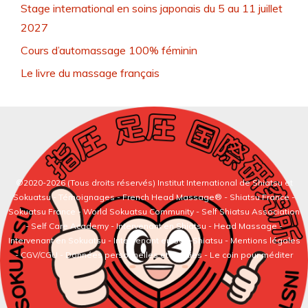
Stage international en soins japonais du 5 au 11 juillet
2027
Cours d’automassage 100% féminin
Le livre du massage français
©2020-2026 (Tous droits réservés)
Institut International de Shiatsu et
Sokuatsu
-
Témoignages
-
French Head Massage®
-
Shiatsu France
-
Sokuatsu France
-
World Sokuatsu Community
- Self Shiatsu Association
- Self Care Academy -
Intervenant en Shiatsu
-
Head Massage
-
Intervenant en Sokuatsu
-
Intervenant en Self-Shiatsu
- Mentions légales
- CGV/CGU - Données personnelles et cookies -
Le coin pour méditer