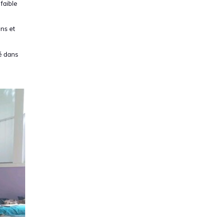
 faible
ons et
sé dans