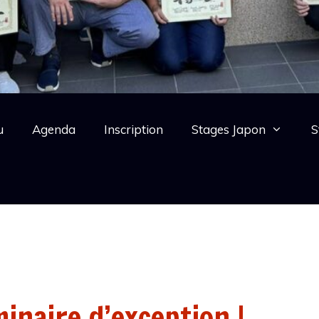
u
Agenda
Inscription
Stages Japon
S
minaire d’exception !