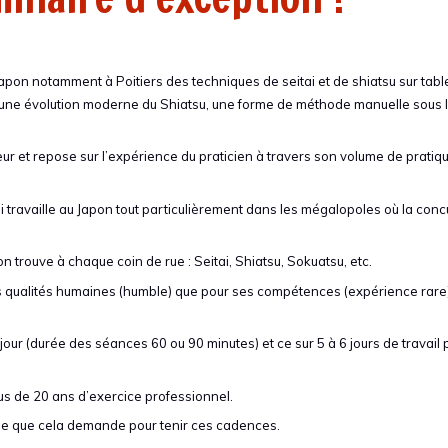
apon notamment à Poitiers des techniques de seitai et de shiatsu sur tabl
ir une évolution moderne du Shiatsu, une forme de méthode manuelle sous
 et repose sur l’expérience du praticien à travers son volume de pratiq
travaille au Japon tout particulièrement dans les mégalopoles où la con
n trouve à chaque coin de rue : Seitai, Shiatsu, Sokuatsu, etc.
s qualités humaines (humble) que pour ses compétences (expérience rare)
our (durée des séances 60 ou 90 minutes) et ce sur 5 à 6 jours de travail 
s de 20 ans d’exercice professionnel.
que que cela demande pour tenir ces cadences.