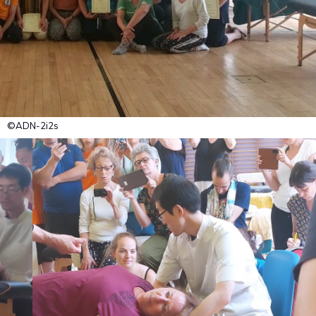
©ADN-2i2s