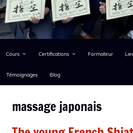
Cours
Certifications
Formateur
Lie
Témoignages
Blog
massage japonais
The young French Shiat