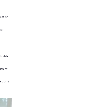
 et sa
par
 faible
ons et
sé dans