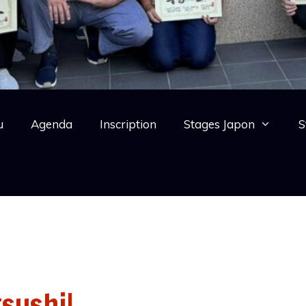
u
Agenda
Inscription
Stages Japon
S
sushi!