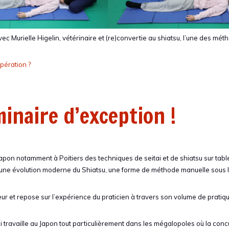
ec Murielle Higelin, vétérinaire et (re)convertie au shiatsu, l’une des mé
pération ?
minaire d’exception !
apon notamment à Poitiers des techniques de seitai et de shiatsu sur tabl
ir une évolution moderne du Shiatsu, une forme de méthode manuelle sous
 et repose sur l’expérience du praticien à travers son volume de pratiq
travaille au Japon tout particulièrement dans les mégalopoles où la con