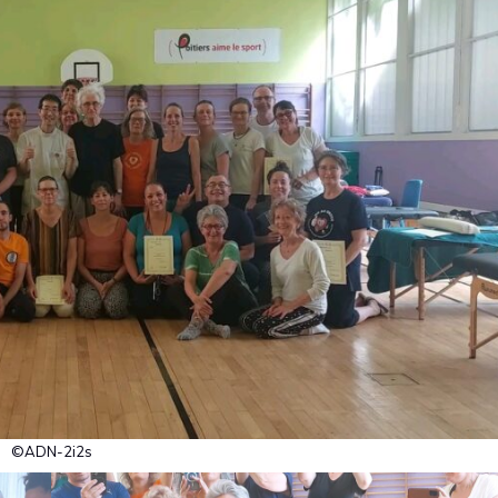
©ADN-2i2s