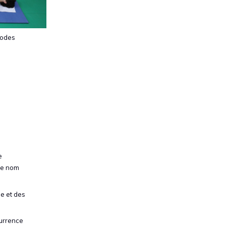
thodes
e
 le nom
ue et des
currence