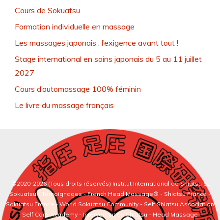
Cours de Sokuatsu
Formation individuelle en massage
Les massages japonais : l’exigence avant tout !
Stage international en soins japonais du 5 au 11 juillet
2027
Cours d’automassage 100% féminin
Le livre du massage français
©2020-2026 (Tous droits réservés)
Institut International de Shiatsu et
Sokuatsu
-
Témoignages
-
French Head Massage®
-
Shiatsu France
-
Sokuatsu France
-
World Sokuatsu Community
- Self Shiatsu Association
- Self Care Academy -
Intervenant en Shiatsu
-
Head Massage
-