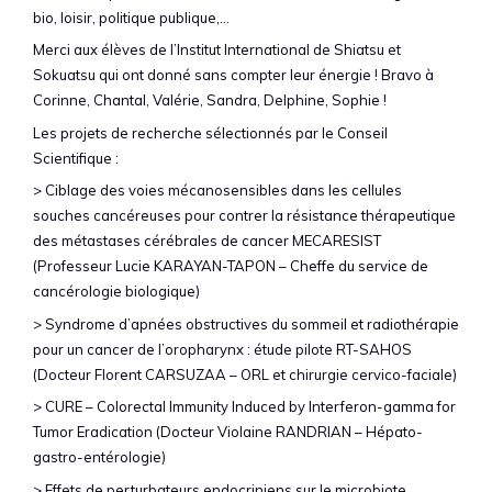
bio, loisir, politique publique,…
Merci aux élèves de l’Institut International de Shiatsu et
Sokuatsu qui ont donné sans compter leur énergie ! Bravo à
Corinne, Chantal, Valérie, Sandra, Delphine, Sophie !
Les projets de recherche sélectionnés par le Conseil
Scientifique :
> Ciblage des voies mécanosensibles dans les cellules
souches cancéreuses pour contrer la résistance thérapeutique
des métastases cérébrales de cancer MECARESIST
(Professeur Lucie KARAYAN-TAPON – Cheffe du service de
cancérologie biologique)
> Syndrome d’apnées obstructives du sommeil et radiothérapie
pour un cancer de l’oropharynx : étude pilote RT-SAHOS
(Docteur Florent CARSUZAA – ORL et chirurgie cervico-faciale)
> CURE – Colorectal Immunity Induced by Interferon-gamma for
Tumor Eradication (Docteur Violaine RANDRIAN – Hépato-
gastro-entérologie)
> Effets de perturbateurs endocriniens sur le microbiote