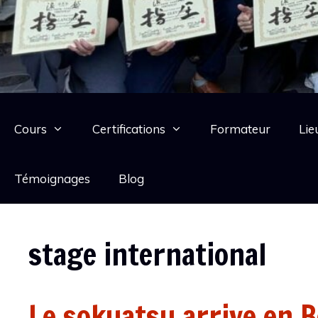
Cours
Certifications
Formateur
Lie
Témoignages
Blog
stage international
Le sokuatsu arrive en B