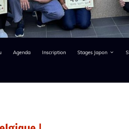
u
Agenda
Inscription
Stages Japon
S
elgique !