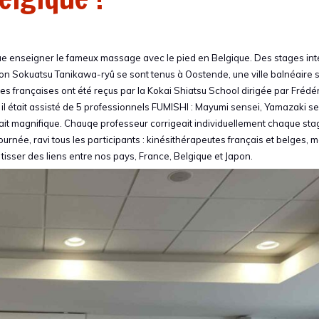
e enseigner le fameux massage avec le pied en Belgique. Des stages int
tion Sokuatsu Tanikawa-ryû se sont tenus à Oostende, une ville balnéaire 
 françaises ont été reçus par la Kokai Shiatsu School dirigée par Frédér
il était assisté de 5 professionnels FUMISHI : Mayumi sensei, Yamazaki se
tait magnifique. Chauqe professeur corrigeait individuellement chaque stag
urnée, ravi tous les participants : kinésithérapeutes français et belges, 
 tisser des liens entre nos pays, France, Belgique et Japon.