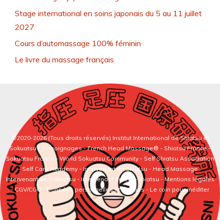
Stage international en soins japonais du 5 au 11 juillet
2027
Cours d’automassage 100% féminin
Le livre du massage français
©2020-2026 (Tous droits réservés)
Institut International de Shiatsu et
Sokuatsu
-
Témoignages
-
French Head Massage®
-
Shiatsu France
-
Sokuatsu France
-
World Sokuatsu Community
- Self Shiatsu Association
- Self Care Academy -
Intervenant en Shiatsu
-
Head Massage
-
Intervenant en Sokuatsu
-
Intervenant en Self-Shiatsu
- Mentions légales
- CGV/CGU - Données personnelles et cookies -
Le coin pour méditer