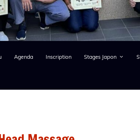
u
Agenda
Inscription
Stages Japon
S
 Head Massage