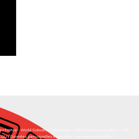
su France
-
World Sokuatsu Community
- Self Shiatsu Association - Self
/CGU - Données personnelles et cookies -
Le coin pour méditer