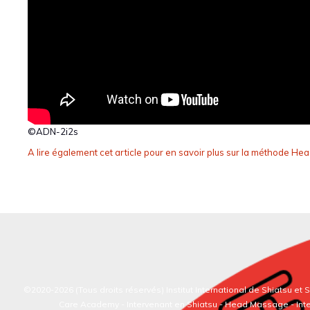
©ADN-2i2s
A lire également cet article pour en savoir plus sur la méthode H
©2020-2026 (Tous droits réservés)
Institut International de Shiatsu et
Care Academy -
Intervenant en Shiatsu
-
Head Massage
-
Int