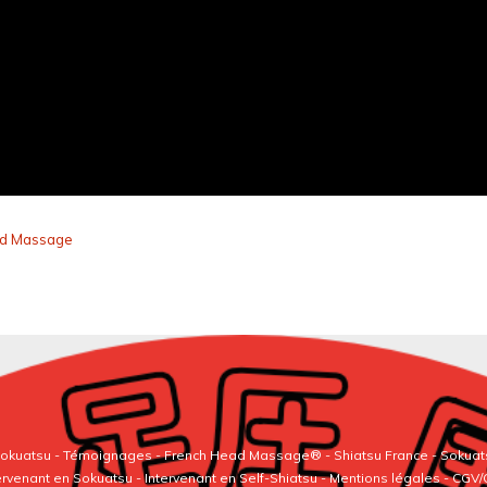
ead Massage
 Sokuatsu
-
Témoignages
-
French Head Massage®
-
Shiatsu France
-
Sokuat
ervenant en Sokuatsu
-
Intervenant en Self-Shiatsu
- Mentions légales - CGV