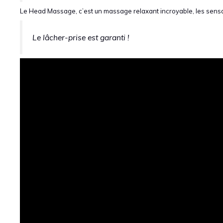
Le Head Massage, c’est un massage relaxant incroyable, les sensat
Le lâcher-prise est garanti !