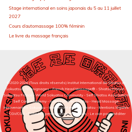
Stage international en soins japonais du 5 au 11 juillet
2027
Cours d’automassage 100% féminin
Le livre du massage français
©2020-2026 (Tous droits réservés)
Institut International de Shiatsu et
Sokuatsu
-
Témoignages
-
French Head Massage®
-
Shiatsu France
-
Sokuatsu France
-
World Sokuatsu Community
- Self Shiatsu Association
- Self Care Academy -
Intervenant en Shiatsu
-
Head Massage
-
Intervenant en Sokuatsu
-
Intervenant en Self-Shiatsu
- Mentions légales
- CGV/CGU - Données personnelles et cookies -
Le coin pour méditer