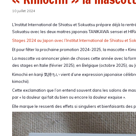
10 juillet 2024
L’Institut International de Shiatsu et Sokuatsu prépare déjà la ren
Sokuatsu avec les deux maitres japonais TANIKAWA sensei et HIR
Stages 2024 au Japon avec l’Institut International de Shiatsu et So
Et pour fêter la prochaine promotion 2024-2025, la mascotte « Kimochii
La mascotte va annoncer plein de choses cette année avec la format
des stages en Italie (février 2025), en Belgique (octobre 2025), au
Kimochii en kanji 気持ちい vient d’une expression japonaise célèb
kimochii).
Cette exclamation que l’on entend souvent dans les salons de massa
par « la douleur qui fait du bien ou encore la douleur exquise ».
Elle marque le ressenti des effets si singuliers et bienfaisants des