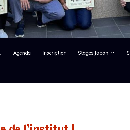
u
Agenda
Inscription
Stages Japon
S
 de l’institut !