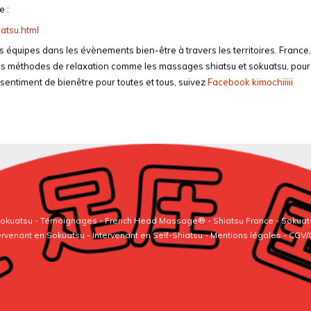
e :
iatsu.html
équipes dans les évènements bien-être à travers les territoires. France, I
ses méthodes de relaxation comme les massages shiatsu et sokuatsu, pour
sentiment de bienêtre pour toutes et tous, suivez
Facebook kimochiiiii
 Sokuatsu
-
Témoignages
-
French Head Massage®
-
Shiatsu France
-
Sokuat
ervenant en Sokuatsu
-
Intervenant en Self-Shiatsu
- Mentions légales - CGV