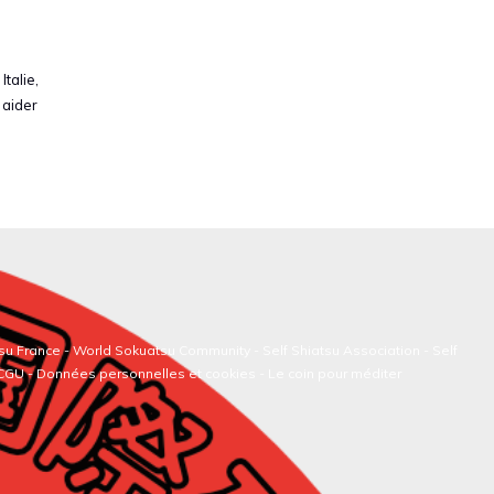
talie,
 aider
su France
-
World Sokuatsu Community
- Self Shiatsu Association - Self
/CGU - Données personnelles et cookies -
Le coin pour méditer