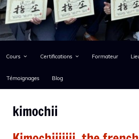
Cours
Certifications
Formateur
Lie
Témoignages
Blog
kimochii
Kimochiiiiiii, the frenc