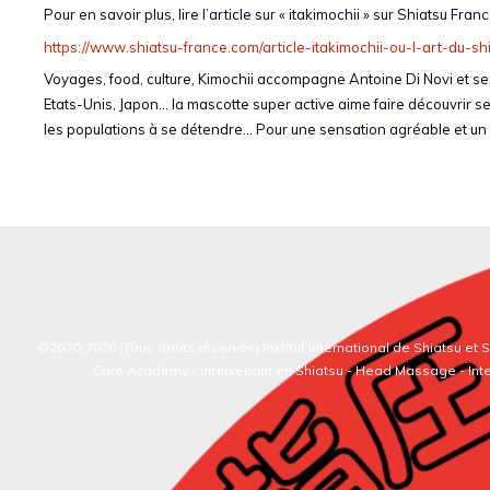
Pour en savoir plus, lire l’article sur « itakimochii » sur Shiatsu Franc
https://www.shiatsu-france.com/article-itakimochii-ou-l-art-du-sh
Voyages, food, culture, Kimochii accompagne Antoine Di Novi et ses 
Etats-Unis, Japon… la mascotte super active aime faire découvrir 
les populations à se détendre… Pour une sensation agréable et un 
©2020-2026 (Tous droits réservés)
Institut International de Shiatsu et
Care Academy -
Intervenant en Shiatsu
-
Head Massage
-
Int