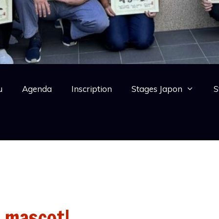
u
Agenda
Inscription
Stages Japon
S
h mascot!