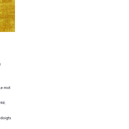
x
Le mot
nté,
 doigts