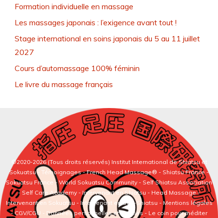
Formation individuelle en massage
Les massages japonais : l’exigence avant tout !
Stage international en soins japonais du 5 au 11 juillet
2027
Cours d’automassage 100% féminin
Le livre du massage français
©2020-2026 (Tous droits réservés)
Institut International de Shiatsu et
Sokuatsu
-
Témoignages
-
French Head Massage®
-
Shiatsu France
-
Sokuatsu France
-
World Sokuatsu Community
- Self Shiatsu Association
- Self Care Academy -
Intervenant en Shiatsu
-
Head Massage
-
Intervenant en Sokuatsu
-
Intervenant en Self-Shiatsu
- Mentions légales
- CGV/CGU - Données personnelles et cookies -
Le coin pour méditer