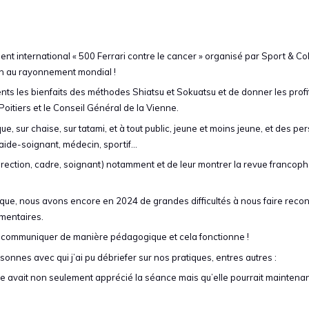
ement international « 500 Ferrari contre le cancer » organisé par Sport & Col
on au rayonnement mondial !
ésents les bienfaits des méthodes Shiatsu et Sokuatsu et de donner les profi
Poitiers et le Conseil Général de la Vienne.
sur chaise, sur tatami, et à tout public, jeune et moins jeune, et des p
e, aide-soignant, médecin, sportif…
irection, cadre, soignant) notamment et de leur montrer la revue francop
que, nous avons encore en 2024 de grandes difficultés à nous faire recon
émentaires.
 communiquer de manière pédagogique et cela fonctionne !
sonnes avec qui j’ai pu débriefer sur nos pratiques, entres autres :
elle avait non seulement apprécié la séance mais qu’elle pourrait maintena