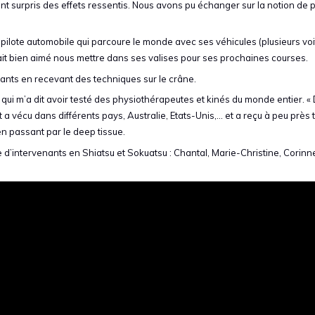
ent surpris des effets ressentis. Nous avons pu échanger sur la notion de 
 pilote automobile qui parcoure le monde avec ses véhicules (plusieurs vo
rait bien aimé nous mettre dans ses valises pour ses prochaines courses.
tants en recevant des techniques sur le crâne.
, qui m’a dit avoir testé des physiothérapeutes et kinés du monde entier. «
 et a vécu dans différents pays, Australie, Etats-Unis,… et a reçu à peu près 
n passant par le deep tissue.
 d’intervenants en Shiatsu et Sokuatsu : Chantal, Marie-Christine, Corinn