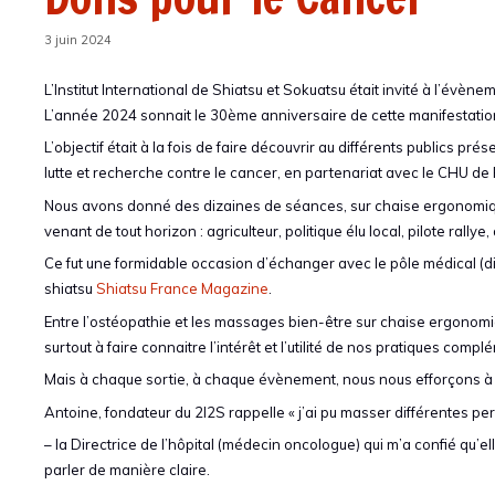
3 juin 2024
L’Institut International de Shiatsu et Sokuatsu était invité à l’évèn
L’année 2024 sonnait le 30ème anniversaire de cette manifestati
L’objectif était à la fois de faire découvrir au différents publics pr
lutte et recherche contre le cancer, en partenariat avec le CHU de 
Nous avons donné des dizaines de séances, sur chaise ergonomique, 
venant de tout horizon : agriculteur, politique élu local, pilote rally
Ce fut une formidable occasion d’échanger avec le pôle médical (d
shiatsu
Shiatsu France Magazine
.
Entre l’ostéopathie et les massages bien-être sur chaise ergonomi
surtout à faire connaitre l’intérêt et l’utilité de nos pratiques compl
Mais à chaque sortie, à chaque évènement, nous nous efforçons à
Antoine, fondateur du 2I2S rappelle « j’ai pu masser différentes per
– la Directrice de l’hôpital (médecin oncologue) qui m’a confié qu’
parler de manière claire.