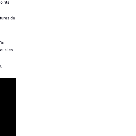
points
itures de
 Du
tous les
e,