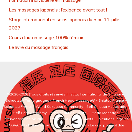
Formation individuelle en massage
Les massages japonais : l’exigence avant tout !
Stage international en soins japonais du 5 au 11 juillet
2027
Cours d’automassage 100% féminin
Le livre du massage français
©2020-2026 (Tous droits réservés)
Institut International de Shiatsu et
Sokuatsu
-
Témoignages
-
French Head Massage®
-
Shiatsu France
-
Sokuatsu France
-
World Sokuatsu Community
- Self Shiatsu Association
- Self Care Academy -
Intervenant en Shiatsu
-
Head Massage
-
Intervenant en Sokuatsu
-
Intervenant en Self-Shiatsu
- Mentions légales
- CGV/CGU - Données personnelles et cookies -
Le coin pour méditer