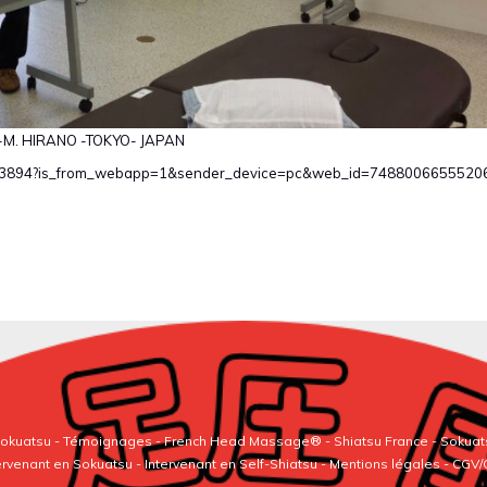
-M. HIRANO -TOKYO- JAPAN
08143894?is_from_webapp=1&sender_device=pc&web_id=748800665552
 Sokuatsu
-
Témoignages
-
French Head Massage®
-
Shiatsu France
-
Sokuat
ervenant en Sokuatsu
-
Intervenant en Self-Shiatsu
- Mentions légales - CGV