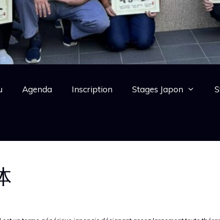
u
Agenda
Inscription
Stages Japon
S
整体