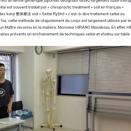
EITAI est un terme générique japonais désignant assez largement toute théra
itai est souvent traduit par « chiropractic treatment » soit en français «
des kanji 整体療法 soit « Seitai Ryōhō » c’est-à-dire traitement seitai ou
’hui, cette méthode de réajustement du corps est largement utilisée par l
e un Maître reconnu en la matière, Monsieur HIRANO Masakazu. En effet, 
iaires présents un enchainement de techniques seitai et shiatsu sur table 