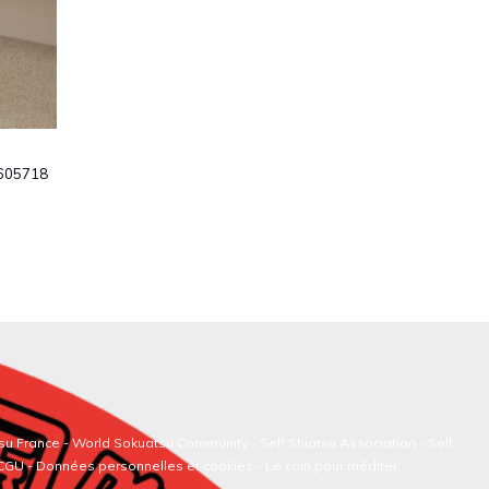
0605718
su France
-
World Sokuatsu Community
- Self Shiatsu Association - Self
/CGU - Données personnelles et cookies -
Le coin pour méditer