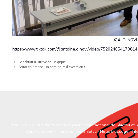
©A. DI NOVI
https://www.tiktok.com/@antoine.dinovi/video/75202405417
Le sokuatsu arrive en Belgique !
Seitai en France, un séminaire d’exception !
©2020-2026 (Tous droits réservés)
Institut International de Shiatsu et
Care Academy -
Intervenant en Shiatsu
-
Head Massage
-
Int