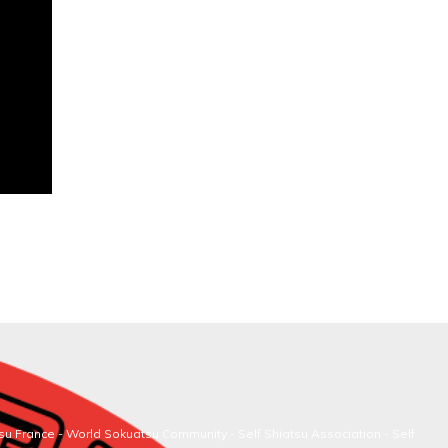
su France
-
World Sokuatsu Community
- Self Shiatsu Association - Self