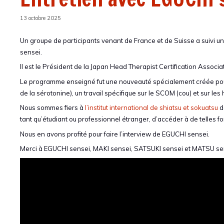
13 octobre 2025
Un groupe de participants venant de France et de Suisse a suivi
sensei.
Il est le Président de la Japan Head Therapist Certification Associa
Le programme enseigné fut une nouveauté spécialement créée pour
de la sérotonine), un travail spécifique sur le SCOM (cou) et sur le
Nous sommes fiers à
l’institut international de shiatsu et sokuatsu
de
tant qu’étudiant ou professionnel étranger, d’accéder à de telles f
Nous en avons profité pour faire l’interview de EGUCHI sensei.
Merci à EGUCHI sensei, MAKI sensei, SATSUKI sensei et MATSU se