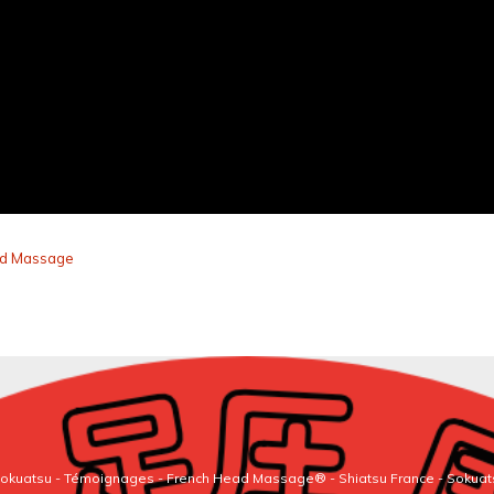
ead Massage
 Sokuatsu
-
Témoignages
-
French Head Massage®
-
Shiatsu France
-
Sokuat