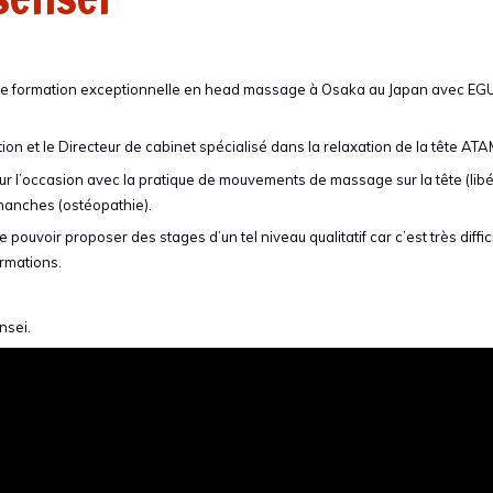
 une formation exceptionnelle en head massage à Osaka au Japan avec EG
tion et le Directeur de cabinet spécialisé dans la relaxation de la tête AT
 l’occasion avec la pratique de mouvements de massage sur la tête (libé
s hanches (ostéopathie).
 pouvoir proposer des stages d’un tel niveau qualitatif car c’est très diffic
ormations.
nsei.