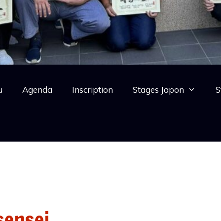
u
Agenda
Inscription
Stages Japon
S
sensei